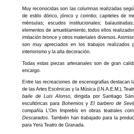
Muy reconocidas son las columnas realizadas según
de estilo dórico, jónico y corintio; capiteles de 
ménsulas; escudos institucionales; balaustradas
elementos de amueblamiento, todos ellos realizados e
imitación bronce y otros materiales diversos. Asim
son muy apreciados en los trabajos realizados p
interiorismo y la alta decoración.
Todas estas piezas artesanales son de gran calida
encargo.
Entre las recreaciones de escenografías destacan la
de las Artes Escénicas y la Música (I.N.A.E.M.), Teat
baile de Luis Alonso
, dirigida por Santiago Sá
escultóricas para
Bohemios
y
El barbero de Sevil
compañía L’Om Imprebís en obras teatrales c
Descarados
. También han trabajado para la produc
para Yera Teatro de Granada.