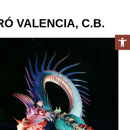
Ó VALENCIA, C.B.
Abrir 