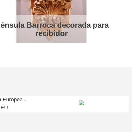
énsula Barroca decorada para
recibidor
n Europea -
nEU